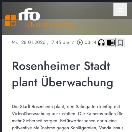
menu
headphones
chrome_reader_mode
bookmark_border
Mi., 28.01.2026
, 17:45 Uhr
/
play_circle_outline
03:14
Rosenheimer Stadt
plant Überwachung
Die Stadt Rosenheim plant, den Salingarten künftig mit
Videoüberwachung auszustatten. Die Kameras sollen für
mehr Sicherheit sorgen. Befürworter sehen darin eine
präventive Maßnahme gegen Schlägereien, Vandalismus