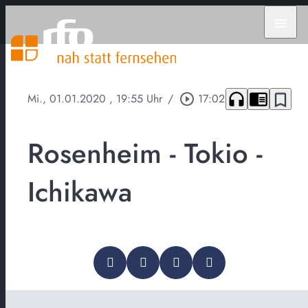
menu
headphones
chrome_reader_mode
bookmark_border
Mi., 01.01.2020
, 19:55 Uhr
/
play_circle_outline
17:02
Rosenheim - Tokio -
Ichikawa