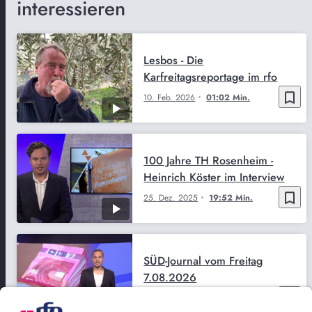
interessieren
Lesbos - Die
Karfreitagsreportage im rfo
bookmark_border
10. Feb. 2026
01:02 Min.
100 Jahre TH Rosenheim -
Heinrich Köster im Interview
bookmark_border
25. Dez. 2025
19:52 Min.
SÜD-Journal vom Freitag
7.08.2026
bookmark_border
7. Aug. 2026
29:47 Min.