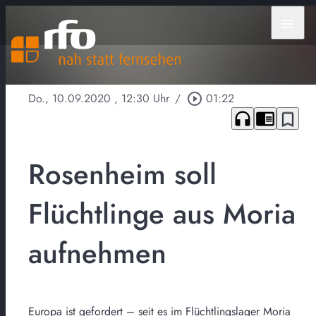
menu
Do., 10.09.2020
, 12:30 Uhr
/
play_circle_outline
01:22
headphones
chrome_reader_mode
bookmark_border
Rosenheim soll
Flüchtlinge aus Moria
aufnehmen
Europa ist gefordert – seit es im Flüchtlingslager Moria