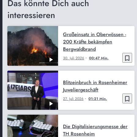
Das könnte Dich auch
interessieren
Großeinsatz in Oberwössen -
200 Kräfte bekämpfen
Bergwaldbrand
bookmark_border
30. Juli 2026
00:47 Min.
Blitzeinbruch in Rosenheimer
Juweliergeschäft
bookmark_border
27. Juli 2026
01:21 Min.
Die Digitalisierungsmesse der
TH Rosenheim