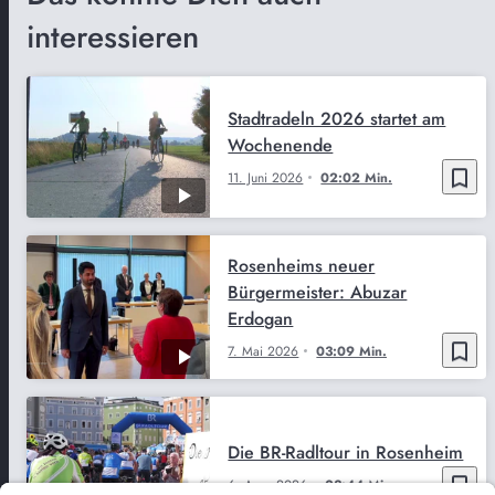
interessieren
Stadtradeln 2026 startet am
Wochenende
bookmark_border
11. Juni 2026
02:02 Min.
Rosenheims neuer
Bürgermeister: Abuzar
Erdogan
bookmark_border
7. Mai 2026
03:09 Min.
Die BR-Radltour in Rosenheim
bookmark_border
6. Aug. 2026
03:44 Min.