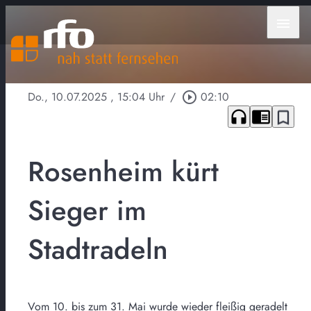
menu
Do., 10.07.2025
, 15:04 Uhr
/
play_circle_outline
02:10
headphones
chrome_reader_mode
bookmark_border
Rosenheim kürt
Sieger im
Stadtradeln
Vom 10. bis zum 31. Mai wurde wieder fleißig geradelt