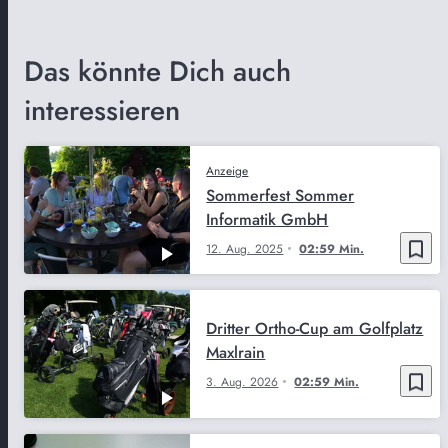
Das könnte Dich auch
interessieren
Anzeige
Sommerfest Sommer
Informatik GmbH
bookmark_border
12. Aug. 2025
02:59 Min.
Dritter Ortho-Cup am Golfplatz
Maxlrain
bookmark_border
3. Aug. 2026
02:59 Min.