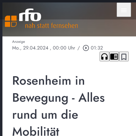
menu
Anzeige
Mo., 29.04.2024
, 00:00 Uhr
/
play_circle_outline
01:32
headphones
chrome_reader_mode
bookmark_border
Rosenheim in
Bewegung - Alles
rund um die
Mobilität