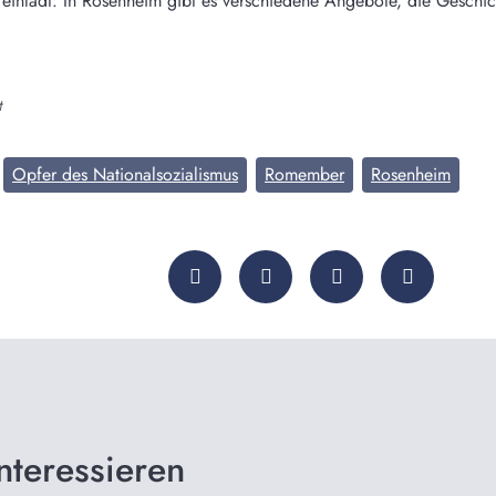
inlädt. In Rosenheim gibt es verschiedene Angebote, die Geschi
t
Opfer des Nationalsozialismus
Romember
Rosenheim
nteressieren