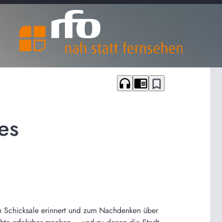
headphones
chrome_reader_mode
bookmark_border
es
an Schicksale erinnert und zum Nachdenken über