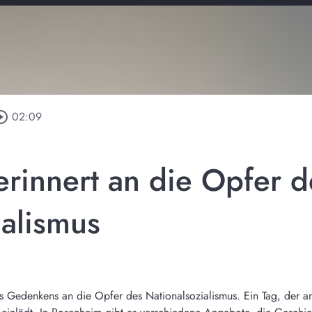
cle_outline
02:09
rinnert an die Opfer d
ialismus
des Gedenkens an die Opfer des Nationalsozialismus. Ein Tag, der 