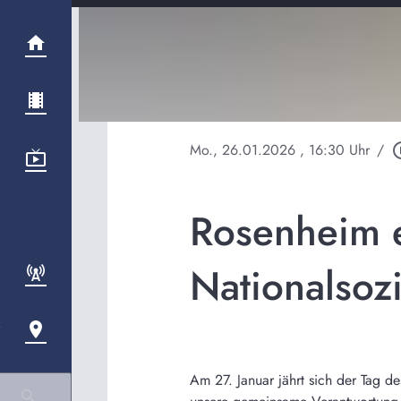
Mo., 26.01.2026
, 16:30 Uhr
/
play_cir
Rosenheim e
Nationalsoz
Am 27. Januar jährt sich der Tag 