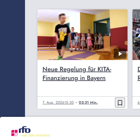
Neue Regelung für KITA-
Finanzierung in Bayern
bookmark_border
7. Aug. 2026
15:30
03:31 Min.
6