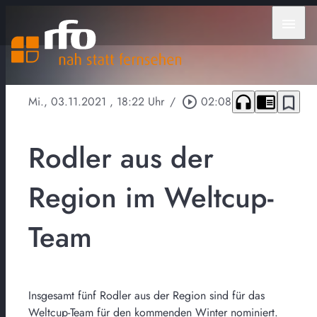
menu
headphones
chrome_reader_mode
bookmark_border
Mi., 03.11.2021
, 18:22 Uhr
/
play_circle_outline
02:08
Rodler aus der
Region im Weltcup-
Team
Insgesamt fünf Rodler aus der Region sind für das
Weltcup-Team für den kommenden Winter nominiert.