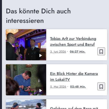
Das könnte Dich auch
interessieren
Tobias Arlt zur Verbindung
zwischen Sport und Beruf
bookmark_border
3. Juni 2026
06:27 Min.
Ein Blick Hinter die Kamera
im Lokal-TV
bookmark_border
5. Mai 2026
02:48 Min.
Gefahren auf dem Berg mit