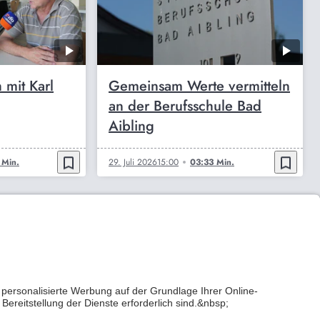
 mit Karl
Gemeinsam Werte vermitteln
an der Berufsschule Bad
Aibling
bookmark_border
bookmark_border
 Min.
29. Juli 2026
15:00
03:33 Min.