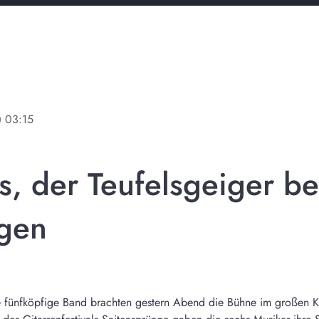
ine
03:15
s, der Teufelsgeiger be
ngen
 fünfköpfige Band brachten gestern Abend die Bühne im großen Ku