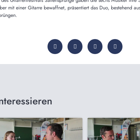
s Gitarrenfestivals Saitensprünge gaben die sechs Musiker ihre 
 aber mit einer Gitarre bewaffnet, präsentiert das Duo, bestehend
prüngen.
nteressieren