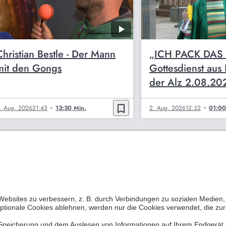
Christian Bestle - Der Mann
„ICH PACK DAS
mit den Gongs
Gottesdienst aus 
der Alz 2.08.20
bookmark_border
. Aug. 2026
21:45
13:30 Min.
2. Aug. 2026
12:32
01:00