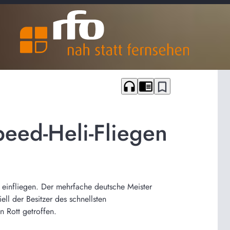
headphones
chrome_reader_mode
bookmark_border
peed-Heli-Fliegen
 einfliegen. Der mehrfache deutsche Meister
ell der Besitzer des schnellsten
n Rott getroffen.