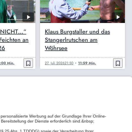
 NICHT…“
Klaus Burgstaller und das
Feichten an
Stangerlrutschen am
26
Wöhrsee
bookmark_border
bookmark_border
:00 Min.
27. Juli 2026
21:50
11:59 Min.