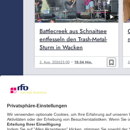
Battlecreek aus Schnaitsee
entfesseln den Trash-Metal-
Sturm in Wacken
bookmark_border
3. Aug. 2026
23:00
15:34 Min.
3