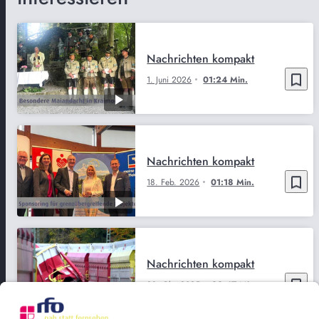
Nachrichten kompakt
bookmark_border
1. Juni 2026
01:24 Min.
Nachrichten kompakt
bookmark_border
18. Feb. 2026
01:18 Min.
Nachrichten kompakt
bookmark_border
23. Okt. 2025
00:47 Min.