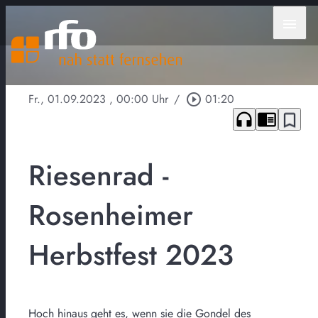
menu
Fr., 01.09.2023
, 00:00 Uhr
/
play_circle_outline
01:20
headphones
chrome_reader_mode
bookmark_border
Riesenrad -
Rosenheimer
Herbstfest 2023
Hoch hinaus geht es, wenn sie die Gondel des