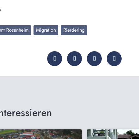
t
amt Rosenheim
Migration
Rierdering
nteressieren