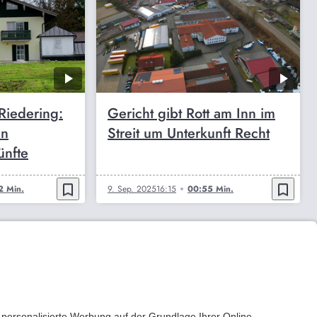
Riedering:
Gericht gibt Rott am Inn im
en
Streit um Unterkunft Recht
ünfte
bookmark_border
bookmark_border
2 Min.
9. Sep. 2025
16:15
00:55 Min.