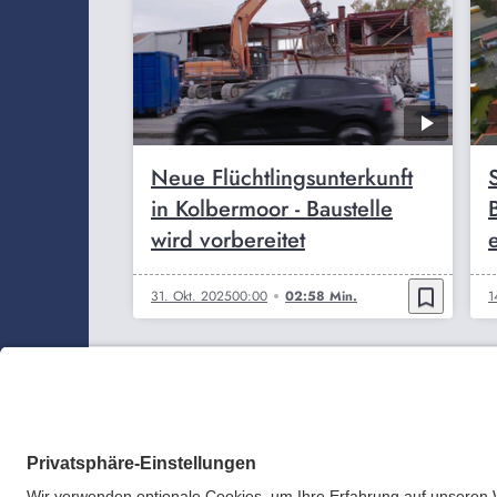
Neue Flüchtlingsunterkunft
in Kolbermoor - Baustelle
wird vorbereitet
bookmark_border
31. Okt. 2025
00:00
02:58 Min.
1