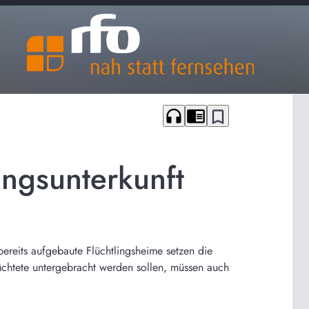
headphones
chrome_reader_mode
bookmark_border
ingsunterkunft
bereits aufgebaute Flüchtlingsheime setzen die
chtete untergebracht werden sollen, müssen auch