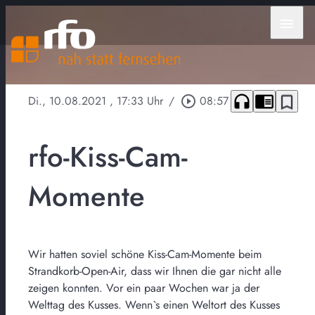
menu
headphones
chrome_reader_mode
bookmark_border
Di., 10.08.2021
, 17:33 Uhr
/
play_circle_outline
08:57
rfo-Kiss-Cam-
Momente
Wir hatten soviel schöne Kiss-Cam-Momente beim
Strandkorb-Open-Air, dass wir Ihnen die gar nicht alle
zeigen konnten. Vor ein paar Wochen war ja der
Welttag des Kusses. Wenn`s einen Weltort des Kusses