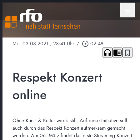
menu
Mi., 03.03.2021
, 23:41 Uhr
/
play_circle_outline
02:48
headphones
chrome_reader_mode
bookmark_border
Respekt Konzert
online
Ohne Kunst & Kultur wird’s still. Auf diese Initiative soll
auch durch das Respekt Konzert aufmerksam gemacht
werden. Am 06. März findet das erste Streaming Konzert