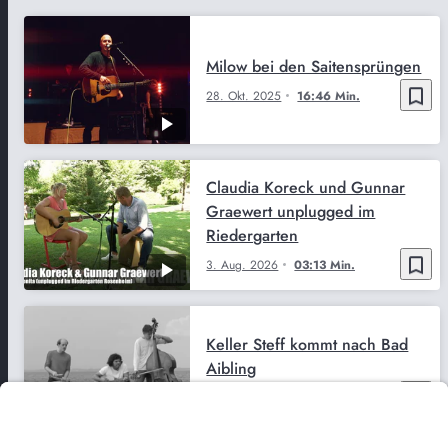
Milow bei den Saitensprüngen
bookmark_border
28. Okt. 2025
16:46 Min.
Claudia Koreck und Gunnar
Graewert unplugged im
Riedergarten
bookmark_border
3. Aug. 2026
03:13 Min.
Keller Steff kommt nach Bad
Aibling
bookmark_border
6. März 2026
06:14 Min.