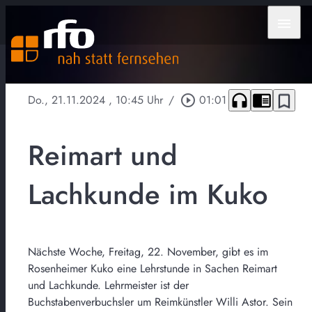
menu
headphones
chrome_reader_mode
bookmark_border
Do., 21.11.2024
, 10:45 Uhr
/
play_circle_outline
01:01
Reimart und
Lachkunde im Kuko
Nächste Woche, Freitag, 22. November, gibt es im
Rosenheimer Kuko eine Lehrstunde in Sachen Reimart
und Lachkunde. Lehrmeister ist der
Buchstabenverbuchsler um Reimkünstler Willi Astor. Sein