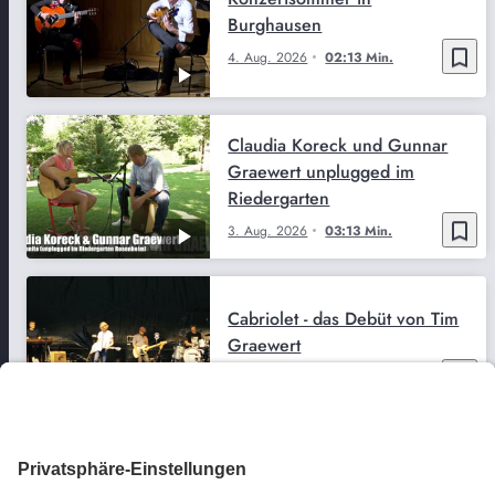
Burghausen
bookmark_border
4. Aug. 2026
02:13 Min.
Claudia Koreck und Gunnar
Graewert unplugged im
Riedergarten
bookmark_border
3. Aug. 2026
03:13 Min.
Cabriolet - das Debüt von Tim
Graewert
bookmark_border
3. Aug. 2026
03:10 Min.
Claudia Koreck und Gunnar
Graevert unplugged im