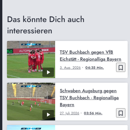
Das könnte Dich auch
interessieren
TSV Buchbach gegen VfB
Eichstätt - Regionalliga Bayern
bookmark_border
3. Aug. 2026
04:35 Min.
Schwaben Augsburg gegen
TSV Buchbach - Regionalliga
Bayern
bookmark_border
27. Juli 2026
03:56 Min.