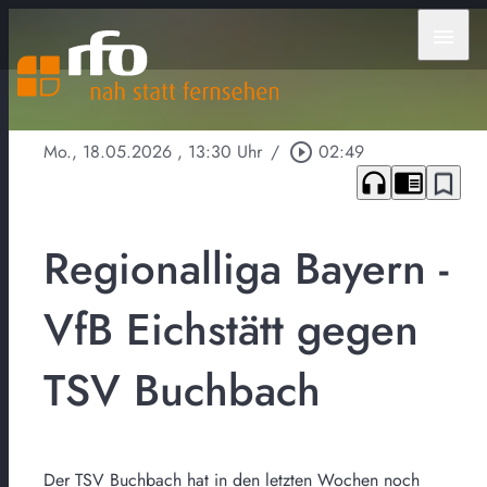
menu
Mo., 18.05.2026
, 13:30 Uhr
/
play_circle_outline
02:49
headphones
chrome_reader_mode
bookmark_border
Regionalliga Bayern -
VfB Eichstätt gegen
TSV Buchbach
Der TSV Buchbach hat in den letzten Wochen noch