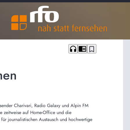
headphones
chrome_reader_mode
bookmark_border
men
sender Charivari, Radio Galaxy und Alpin FM
e zeitweise auf Home-Office und die
für journalistischen Austausch und hochwertige