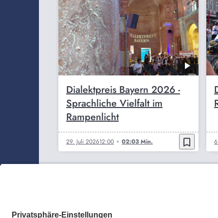
Dialektpreis Bayern 2026 -
Sprachliche Vielfalt im
Rampenlicht
bookmark_border
29. Juli 2026
12:00
02:03 Min.
6