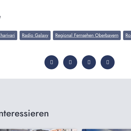
t
harivari
Radio Galaxy
Regional Fernsehen Oberbayern
Ro
nteressieren