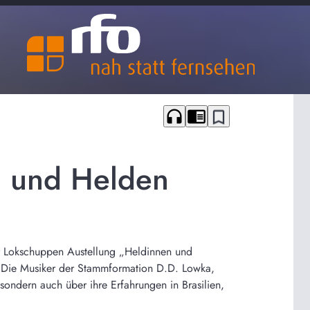
headphones
chrome_reader_mode
bookmark_border
n und Helden
r Lokschuppen Austellung „Heldinnen und
. Die Musiker der Stammformation D.D. Lowka,
sondern auch über ihre Erfahrungen in Brasilien,