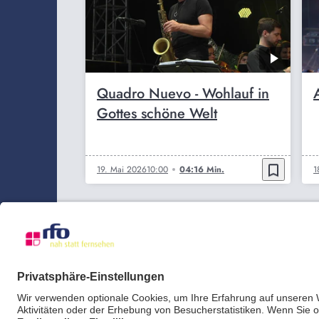
Quadro Nuevo - Wohlauf in
Gottes schöne Welt
bookmark_border
19. Mai 2026
10:00
04:16 Min.
1