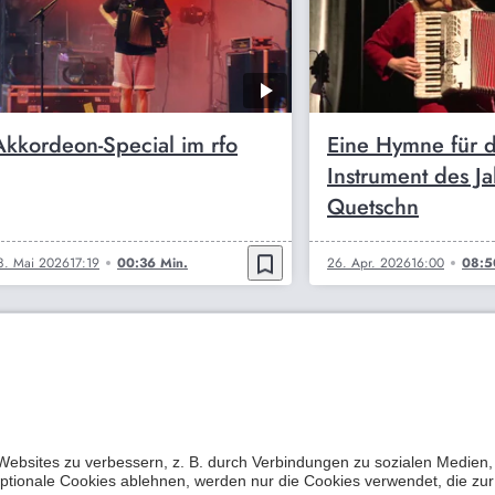
Akkordeon-Special im rfo
Eine Hymne für 
Instrument des Ja
Quetschn
bookmark_border
8. Mai 2026
17:19
00:36 Min.
26. Apr. 2026
16:00
08:5