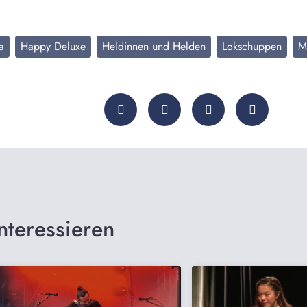
a
Happy Deluxe
Heldinnen und Helden
Lokschuppen
M
nteressieren