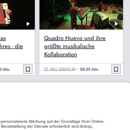
das
Quadro Nuevo und ihre
hres - die
größte musikalische
Kollaboration
bookmark_border
bookmark_border
0 Min.
27. März 2026
16:50
05:29 Min.