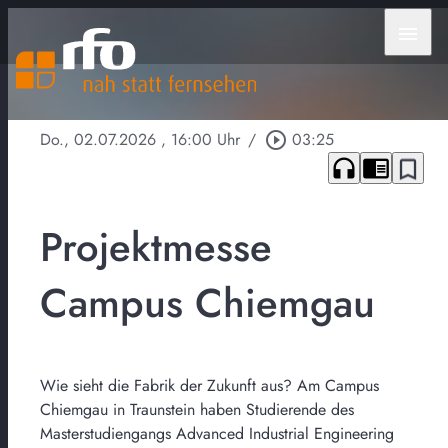
menu
Do., 02.07.2026
, 16:00 Uhr
/
play_circle_outline
03:25
headphones
chrome_reader_mode
bookmark_border
Projektmesse
Campus Chiemgau
Wie sieht die Fabrik der Zukunft aus? Am Campus
Chiemgau in Traunstein haben Studierende des
Masterstudiengangs Advanced Industrial Engineering