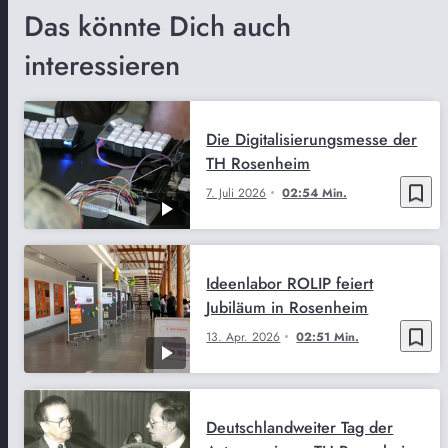
Das könnte Dich auch
interessieren
Die Digitalisierungsmesse der
TH Rosenheim
bookmark_border
7. Juli 2026
02:54 Min.
Ideenlabor ROLIP feiert
Jubiläum in Rosenheim
bookmark_border
13. Apr. 2026
02:51 Min.
Deutschlandweiter Tag der