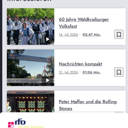
60 Jahre Waldkraiburger
Volksfest
bookmark_border
14. Juli 2026
02:47 Min.
Nachrichten kompakt
bookmark_border
21. Juli 2026
01:06 Min.
Peter Maffay und die Rolling
Stones
bookmark_border
10. Juli 2026
03:10 Min.