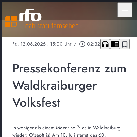
menu
headphones
chrome_reader_mode
bookmark_border
Fr., 12.06.2026
, 15:00 Uhr
/
play_circle_outline
02:32
Pressekonferenz zum
Waldkraiburger
Volksfest
In weniger als einem Monat heißt es in Waldkraiburg
wieder: O’zapft is! Am 10. Juli startet das 60.