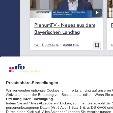
PlenumTV - Neues aus dem
Bayerischen Landtag
bookmark_border
23. Juli 2026
13:16
04:00 Min.
8