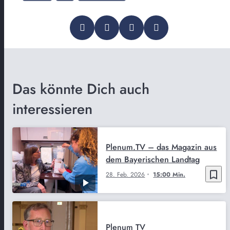
Das könnte Dich auch
interessieren
Plenum.TV – das Magazin aus
dem Bayerischen Landtag
bookmark_border
28. Feb. 2026
15:00 Min.
Plenum TV