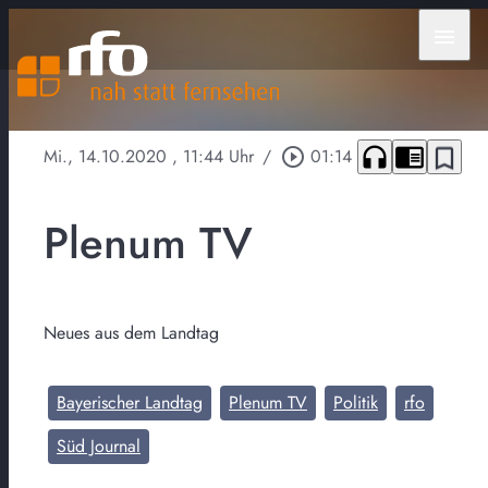
menu
headphones
chrome_reader_mode
bookmark_border
Mi., 14.10.2020
, 11:44 Uhr
/
play_circle_outline
01:14
Plenum TV
Neues aus dem Landtag
Bayerischer Landtag
Plenum TV
Politik
rfo
Süd Journal