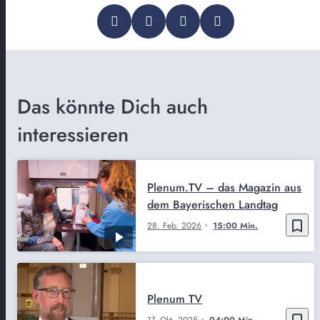
Das könnte Dich auch
interessieren
Plenum.TV – das Magazin aus
dem Bayerischen Landtag
bookmark_border
28. Feb. 2026
15:00 Min.
Plenum TV
bookmark_border
17. Okt. 2025
04:00 Min.