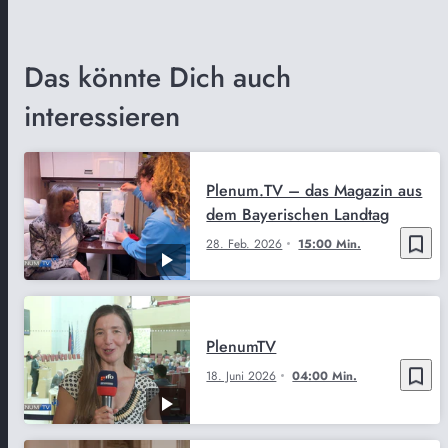
Das könnte Dich auch
interessieren
Plenum.TV – das Magazin aus
dem Bayerischen Landtag
bookmark_border
28. Feb. 2026
15:00 Min.
PlenumTV
bookmark_border
18. Juni 2026
04:00 Min.