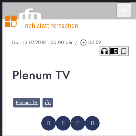
menu
Do., 12.07.2018
, 00:00 Uhr
/
play_circle_outline
02:59
headphones
chrome_reader_mode
bookmark_border
Plenum TV
Plenum TV
rfo