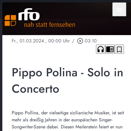
menu
Fr., 01.03.2024
, 00:00 Uhr
/
play_circle_outline
03:10
headphones
chrome_reader_mode
bookmark_border
Pippo Polina - Solo in
Concerto
Pippo Pollina, der vielseitige sizilianische Musiker, ist seit
mehr als dreißig Jahren in der europäischen Singer-
Songwriter-Szene dabei. Diesen Meilenstein feiert er nun