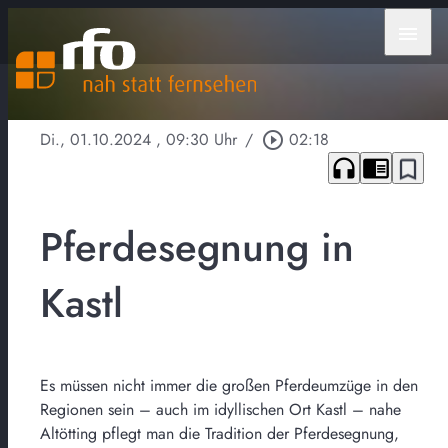
menu
Di., 01.10.2024
, 09:30 Uhr
/
play_circle_outline
02:18
headphones
chrome_reader_mode
bookmark_border
Pferdesegnung in
Kastl
Es müssen nicht immer die großen Pferdeumzüge in den
Regionen sein – auch im idyllischen Ort Kastl – nahe
Altötting pflegt man die Tradition der Pferdesegnung,