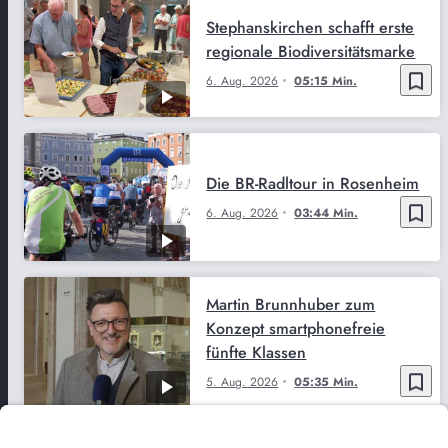
Stephanskirchen schafft erste
regionale Biodiversitätsmarke
bookmark_border
6. Aug. 2026
05:15 Min.
Die BR-Radltour in Rosenheim
bookmark_border
6. Aug. 2026
03:44 Min.
Martin Brunnhuber zum
Konzept smartphonefreie
fünfte Klassen
bookmark_border
5. Aug. 2026
05:35 Min.