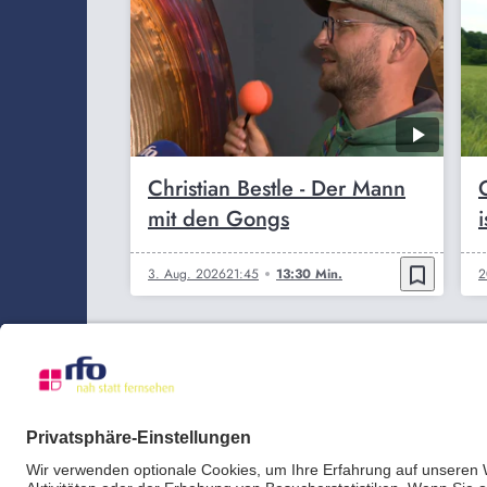
Christian Bestle - Der Mann
mit den Gongs
bookmark_border
3. Aug. 2026
21:45
13:30 Min.
2