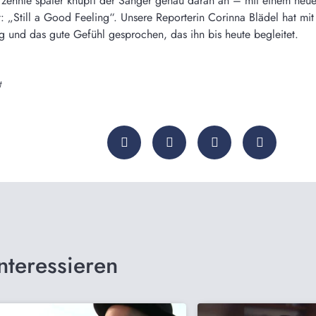
ahrzehnte später knüpft der Sänger genau daran an – mit einem neuen
: „Still a Good Feeling“. Unsere Reporterin Corinna Blädel hat mit
g und das gute Gefühl gesprochen, das ihn bis heute begleitet.
t
nteressieren