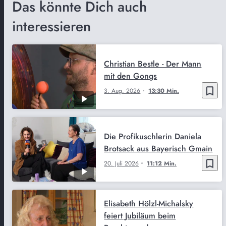
Das könnte Dich auch
interessieren
Christian Bestle - Der Mann
mit den Gongs
bookmark_border
3. Aug. 2026
13:30 Min.
Die Profikuschlerin Daniela
Brotsack aus Bayerisch Gmain
bookmark_border
20. Juli 2026
11:12 Min.
Elisabeth Hölzl-Michalsky
feiert Jubiläum beim