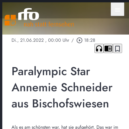
menu
Di., 21.06.2022
, 00:00 Uhr
/
play_circle_outline
18:28
headphones
chrome_reader_mode
bookmark_border
Paralympic Star
Annemie Schneider
aus Bischofswiesen
Als es am schönsten war, hat sie aufgehört. Das war im