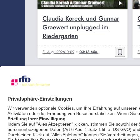
Claudia Koreck und Gunnar
Graewert unplugged im
Riedergarten
bookmark_border
3. Aug. 2026
10:09
03:13 Min.
3