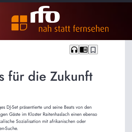
headphones
chrome_reader_mode
bookmark_border
s für die Zukunft
ges DJ-Set präsentierte und seine Beats von den
igen Gäste im Kloster Raitenhaslach einen ebenso
lische Sozialisation mit afrikanischen oder
en-Suche.