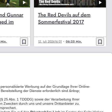
und Gunnar
The Red Devils auf dem
ged im
Sommerfestival 2017
bookmark_border
bookmark_border
 Min.
12. Juli 2026
16:01
06:25 Min.