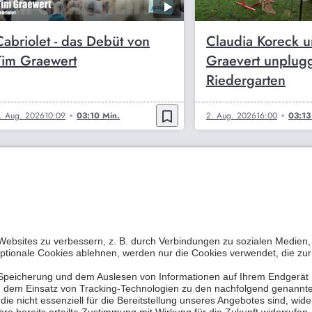
Cabriolet - das Debüt von
Claudia Koreck 
Tim Graewert
Graevert unplug
Riedergarten
bookmark_border
. Aug. 2026
10:09
03:10 Min.
2. Aug. 2026
16:00
03:13