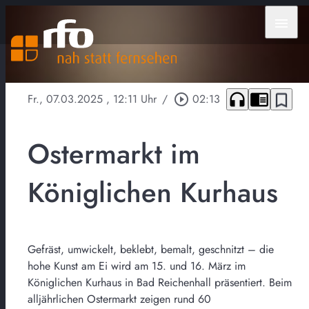
menu
headphones
chrome_reader_mode
bookmark_border
Fr., 07.03.2025
, 12:11 Uhr
/
play_circle_outline
02:13
Ostermarkt im
Königlichen Kurhaus
Gefräst, umwickelt, beklebt, bemalt, geschnitzt – die
hohe Kunst am Ei wird am 15. und 16. März im
Königlichen Kurhaus in Bad Reichenhall präsentiert. Beim
alljährlichen Ostermarkt zeigen rund 60