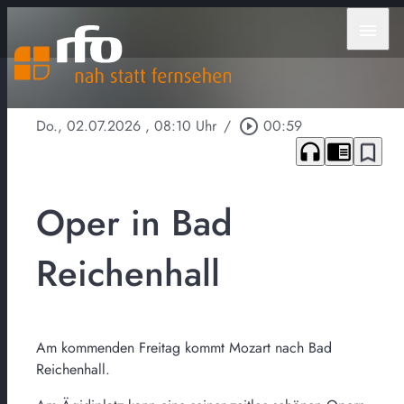
menu
Do., 02.07.2026
, 08:10 Uhr
/
play_circle_outline
00:59
headphones
chrome_reader_mode
bookmark_border
Oper in Bad
Reichenhall
Am kommenden Freitag kommt Mozart nach Bad
Reichenhall.