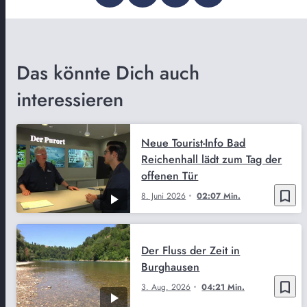
Das könnte Dich auch
interessieren
Neue Tourist-Info Bad
Reichenhall lädt zum Tag der
offenen Tür
bookmark_border
8. Juni 2026
02:07 Min.
Der Fluss der Zeit in
Burghausen
bookmark_border
3. Aug. 2026
04:21 Min.