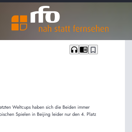
headphones
chrome_reader_mode
bookmark_border
letzten Weltcups haben sich die Beiden immer
chen Spielen in Beijing leider nur den 4. Platz