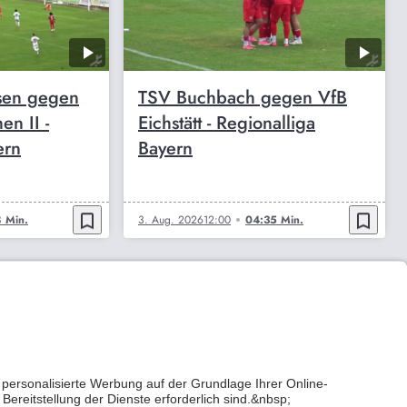
sen gegen
TSV Buchbach gegen VfB
n II -
Eichstätt - Regionalliga
ern
Bayern
bookmark_border
bookmark_border
 Min.
3. Aug. 2026
12:00
04:35 Min.