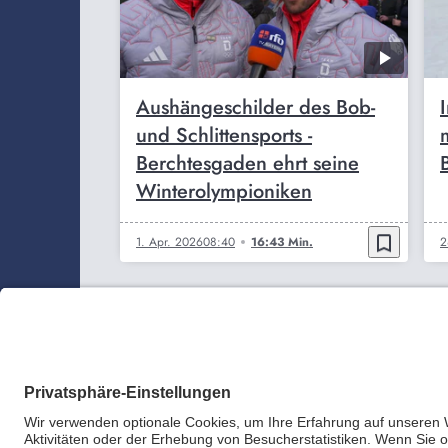
Aushängeschilder des Bob-
und Schlittensports -
Berchtesgaden ehrt seine
Winterolympioniken
bookmark_border
1. Apr. 2026
08:40
16:43 Min.
2