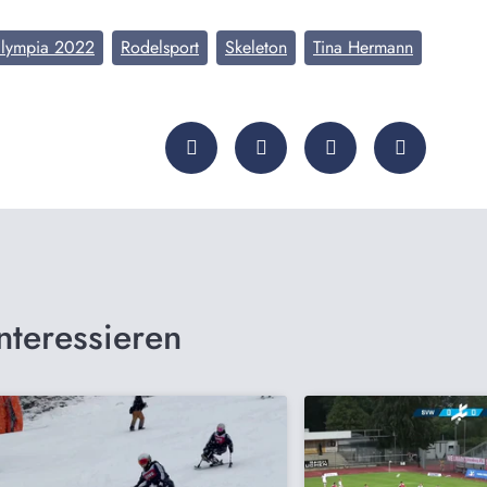
lympia 2022
Rodelsport
Skeleton
Tina Hermann
nteressieren