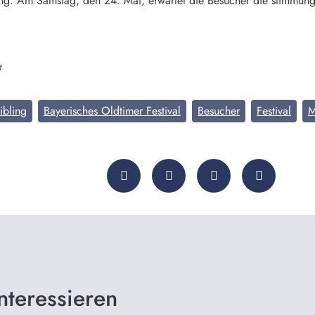
ng. Am Samstag, den 24. Mai, erwartet die Besucher die stimmung
t
ibling
Bayerisches Oldtimer Festival
Besucher
Festival
M
nteressieren