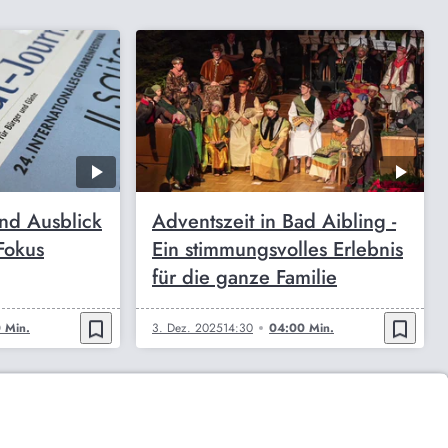
und Ausblick
Adventszeit in Bad Aibling -
Fokus
Ein stimmungsvolles Erlebnis
für die ganze Familie
bookmark_border
bookmark_border
 Min.
3. Dez. 2025
14:30
04:00 Min.