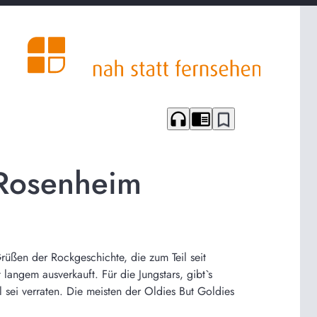
headphones
chrome_reader_mode
bookmark_border
 Rosenheim
Grüßen der Rockgeschichte, die zum Teil seit
langem ausverkauft. Für die Jungstars, gibt`s
 sei verraten. Die meisten der Oldies But Goldies