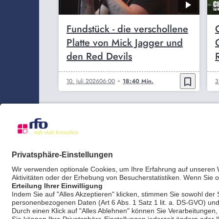
Fundstück - die verschollene
Platte von Mick Jagger und
den Red Devils
bookmark_border
10. Juli 2026
06:00
18:40 Min.
3