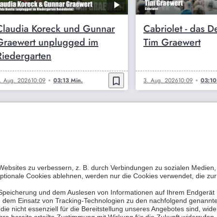
Claudia Koreck und Gunnar
Cabriolet - das D
Graewert unplugged im
Tim Graewert
Riedergarten
bookmark_border
. Aug. 2026
10:09
03:13 Min.
3. Aug. 2026
10:09
03:10