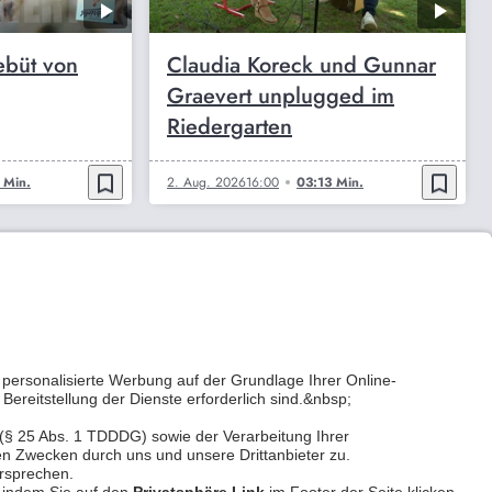
ebüt von
Claudia Koreck und Gunnar
Graevert unplugged im
Riedergarten
bookmark_border
bookmark_border
 Min.
2. Aug. 2026
16:00
03:13 Min.