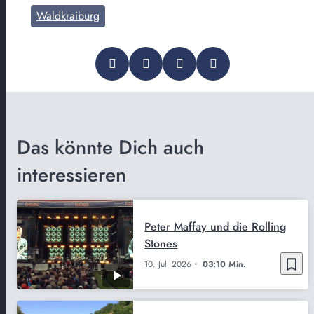
Waldkraiburg
Das könnte Dich auch
interessieren
Peter Maffay und die Rolling
Stones
bookmark_border
10. Juli 2026
03:10 Min.