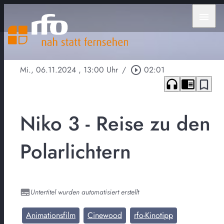
menu
Mi., 06.11.2024
, 13:00 Uhr
/
play_circle_outline
02:01
headphones
chrome_reader_mode
bookmark_border
Niko 3 - Reise zu den
Polarlichtern
Untertitel wurden automatisiert erstellt
Animationsfilm
Cinewood
rfo-Kinotipp