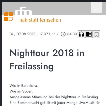
menu
headphones
chrome_reader_mode
bookmark_border
Di., 07.08.2018
, 17:07 Uhr
/
play_circle_outline
04:30
Nighttour 2018 in
Freilassing
Wie in Barcelona.
Wie im Süden.
Ausgelassene Stimmung bei der Nighttour in Freilassing.
Eine Sommernacht gefüllt mit jeder Menge Live-Musik für