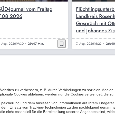
SÜD-Journal vom Freitag
Flüchtlingsunter
7.08.2026
Landkreis Rosen
Gespräch mit Ott
und Johannes Zist
bookmark_border
. Aug. 2026
19:30
29:47 Min.
7. Aug. 2026
16:23
26:40