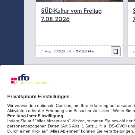
SÜD-Kultur vom Freitag
7.08.2026
bookmark_border
7. Aug. 2026
20:01
29:50 Min.
7