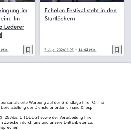
bringung im
Echelon Festival steht in den
heim: Im
Startlöchern
o Lederer
l
bookmark_border
bookmark_border
 Min.
7. Aug. 2026
16:05
14:43 Min.