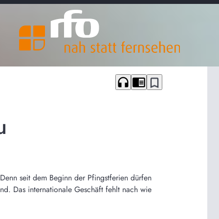
headphones
chrome_reader_mode
bookmark_border
u
enn seit dem Beginn der Pfingstferien dürfen
d. Das internationale Geschäft fehlt nach wie