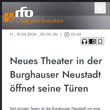
menu
Fr., 19.04.2024
, 00:00 Uhr
/
play_circle_outline
02:45
headphones
chrome_reader_mode
bookmark_border
Neues Theater in der
Burghauser Neustadt
öffnet seine Türen
Seit einigen Tagen ist die Burghauser Neustadt um eine