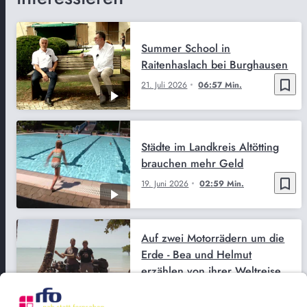
Summer School in
Raitenhaslach bei Burghausen
bookmark_border
21. Juli 2026
06:57 Min.
Städte im Landkreis Altötting
brauchen mehr Geld
bookmark_border
19. Juni 2026
02:59 Min.
Auf zwei Motorrädern um die
Erde - Bea und Helmut
erzählen von ihrer Weltreise
bookmark_border
2. Juni 2026
02:43 Min.