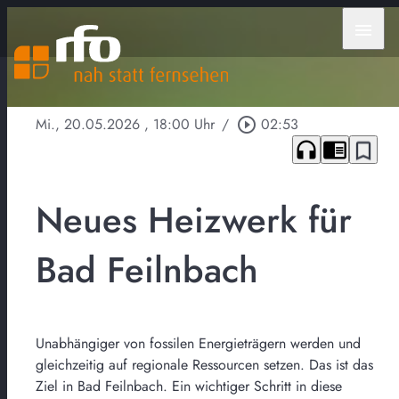
menu
Mi., 20.05.2026
, 18:00 Uhr
/
play_circle_outline
02:53
headphones
chrome_reader_mode
bookmark_border
Neues Heizwerk für
Bad Feilnbach
Unabhängiger von fossilen Energieträgern werden und
gleichzeitig auf regionale Ressourcen setzen. Das ist das
Ziel in Bad Feilnbach. Ein wichtiger Schritt in diese