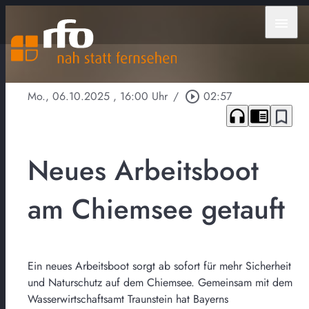
menu
Mo., 06.10.2025
, 16:00 Uhr
/
play_circle_outline
02:57
headphones
chrome_reader_mode
bookmark_border
Neues Arbeitsboot
am Chiemsee getauft
Ein neues Arbeitsboot sorgt ab sofort für mehr Sicherheit
und Naturschutz auf dem Chiemsee. Gemeinsam mit dem
Wasserwirtschaftsamt Traunstein hat Bayerns