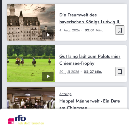
Die Traumwelt des
bayerischen Königs Ludwig II.
bookmark_border
4. Aug. 2026
02:01 Min.
Gut Ising lädt zum Poloturnier
Chiemsee-Trophy
bookmark_border
20. Juli 2026
02:27 Min.
Anzeige
Heppel Männerwelt - Ein Date
am Chiemsee
bookmark_border
17. Juli 2026
01:33 Min.