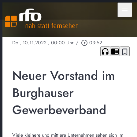
menu
Do., 10.11.2022
, 00:00 Uhr
/
play_circle_outline
03:52
headphones
chrome_reader_mode
bookmark_border
Neuer Vorstand im
Burghauser
Gewerbeverband
Viele kleinere und mittlere Unternehmen sehen sich im