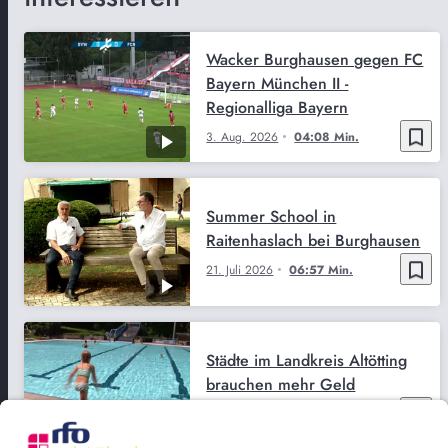
Wacker Burghausen gegen FC
Bayern München II -
Regionalliga Bayern
bookmark_border
3. Aug. 2026
04:08 Min.
Summer School in
Raitenhaslach bei Burghausen
bookmark_border
21. Juli 2026
06:57 Min.
Städte im Landkreis Altötting
brauchen mehr Geld
bookmark_border
19. Juni 2026
02:59 Min.