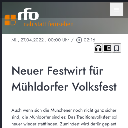
menu
Mi., 27.04.2022
, 00:00 Uhr
/
play_circle_outline
02:16
headphones
chrome_reader_mode
bookmark_border
Neuer Festwirt für
Mühldorfer Volksfest
Auch wenn sich die Münchener noch nicht ganz sicher
sind, die Mühldorfer sind es: Das Traditionsvolksfest soll
heuer wieder stattfinden. Zumindest wird dafür geplant