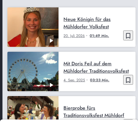
Neue Königin für das
Mühldorfer Volksfest
bookmark_border
20. Juli 2026
01:49 Min.
Mit Doris Feil auf dem
Mühldorfer Traditionsvolksfest
bookmark_border
4. Sep. 2025
03:23 Min.
Bierprobe fürs
Traditionsvolksfest Mühldorf
bookmark_border
22. Aug. 2025
02:46 Min.