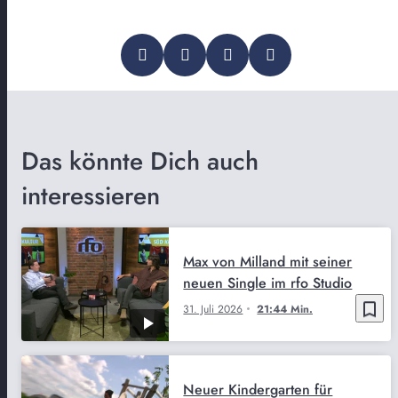
Das könnte Dich auch
interessieren
Max von Milland mit seiner
neuen Single im rfo Studio
bookmark_border
31. Juli 2026
21:44 Min.
Neuer Kindergarten für