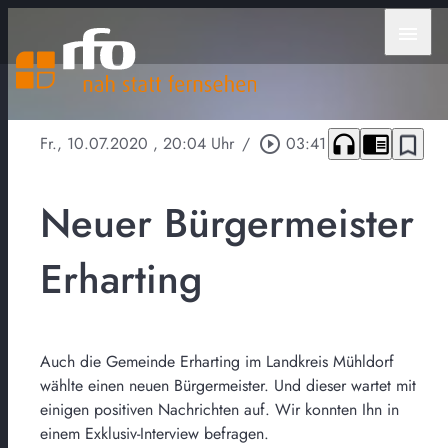
menu
headphones
chrome_reader_mode
bookmark_border
Fr., 10.07.2020
, 20:04 Uhr
/
play_circle_outline
03:41
Neuer Bürgermeister
Erharting
Auch die Gemeinde Erharting im Landkreis Mühldorf
wählte einen neuen Bürgermeister. Und dieser wartet mit
einigen positiven Nachrichten auf. Wir konnten Ihn in
einem Exklusiv-Interview befragen.