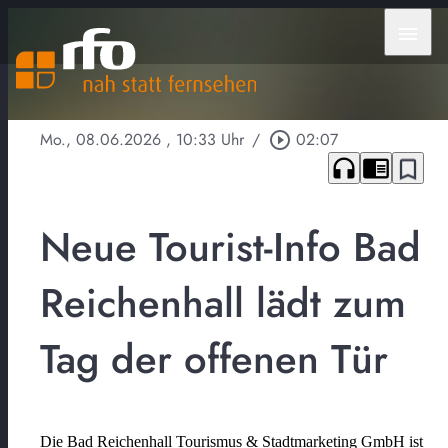
menu
Mo., 08.06.2026
, 10:33 Uhr
/
play_circle_outline
02:07
headphones
chrome_reader_mode
bookmark_border
Neue Tourist-Info Bad
Reichenhall lädt zum
Tag der offenen Tür
Die Bad Reichenhall Tourismus & Stadtmarketing GmbH ist