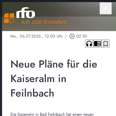
menu
Mo., 06.07.2026
, 12:00 Uhr
/
play_circle_outline
02:30
headphones
chrome_reader_mode
bookmark_border
Neue Pläne für die
Kaiseralm in
Feilnbach
Die Kaiseralm in Bad Feilnbach hat einen neuen