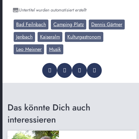
Untertitel wurden automatisiert erstellt
Bad Feilnbach
Camping Platz
Dennis Gärtner
Jenbach
Kaiseralm
Kulturgastronom
Leo Meixner
Musik
Das könnte Dich auch
interessieren