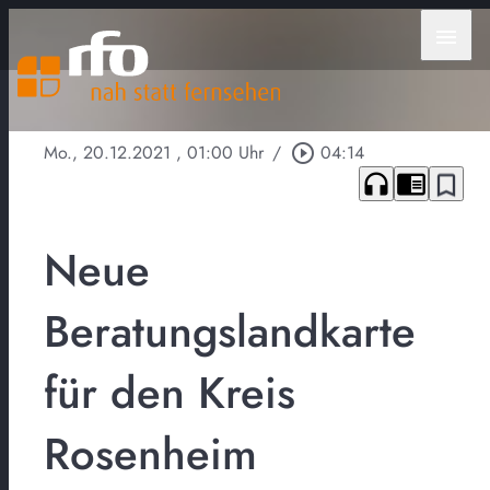
menu
Mo., 20.12.2021
, 01:00 Uhr
/
play_circle_outline
04:14
headphones
chrome_reader_mode
bookmark_border
Neue
Beratungslandkarte
für den Kreis
Rosenheim