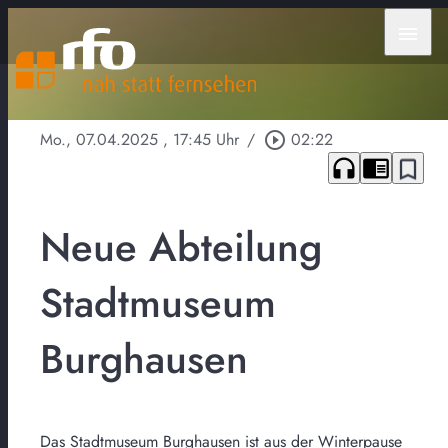
menu
Mo., 07.04.2025
, 17:45 Uhr
/
play_circle_outline
02:22
headphones
chrome_reader_mode
bookmark_border
Neue Abteilung
Stadtmuseum
Burghausen
Das Stadtmuseum Burghausen ist aus der Winterpause