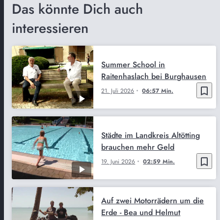
Das könnte Dich auch
interessieren
Summer School in
Raitenhaslach bei Burghausen
bookmark_border
21. Juli 2026
06:57 Min.
Städte im Landkreis Altötting
brauchen mehr Geld
bookmark_border
19. Juni 2026
02:59 Min.
Auf zwei Motorrädern um die
Erde - Bea und Helmut