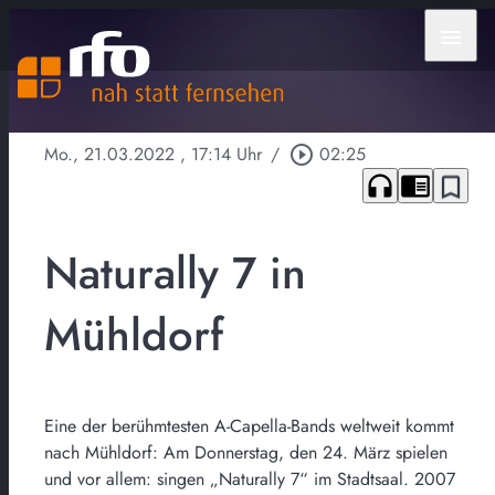
menu
Mo., 21.03.2022
, 17:14 Uhr
/
play_circle_outline
02:25
headphones
chrome_reader_mode
bookmark_border
Naturally 7 in
Mühldorf
Eine der berühmtesten A-Capella-Bands weltweit kommt
nach Mühldorf: Am Donnerstag, den 24. März spielen
und vor allem: singen „Naturally 7“ im Stadtsaal. 2007