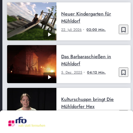
Neuer Kindergarten für
Mühldorf
bookmark_border
22. Juli 2026
02:00 Min.
Das Barbaraschießen in
Mühldorf
bookmark_border
5. Dez. 2025
04:12 Min.
Kulturschuppn bringt Die
Mühldorfer Hex
bookmark_border
21. Juli 2026
03:43 Min.