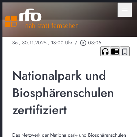
menu
So., 30.11.2025
, 18:00 Uhr
/
play_circle_outline
03:05
headphones
chrome_reader_mode
bookmark_border
Nationalpark und
Biosphärenschulen
zertifiziert
Das Netzwerk der Nationalpark- und Biosphärenschulen