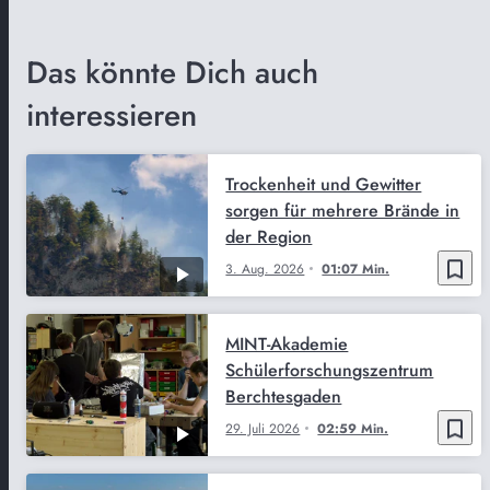
Das könnte Dich auch
interessieren
Trockenheit und Gewitter
sorgen für mehrere Brände in
der Region
bookmark_border
3. Aug. 2026
01:07 Min.
MINT-Akademie
Schülerforschungszentrum
Berchtesgaden
bookmark_border
29. Juli 2026
02:59 Min.