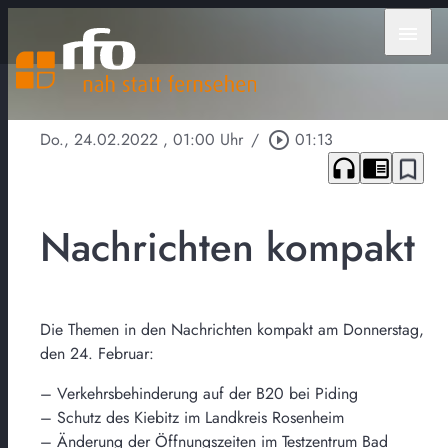
menu
Do., 24.02.2022
, 01:00 Uhr
/
play_circle_outline
01:13
headphones
chrome_reader_mode
bookmark_border
Nachrichten kompakt
Die Themen in den Nachrichten kompakt am Donnerstag,
den 24. Februar:
– Verkehrsbehinderung auf der B20 bei Piding
– Schutz des Kiebitz im Landkreis Rosenheim
– Änderung der Öffnungszeiten im Testzentrum Bad